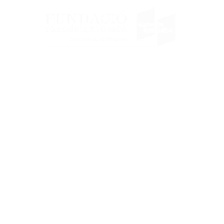
'entitat
Transparència
Partners i col.laboradors