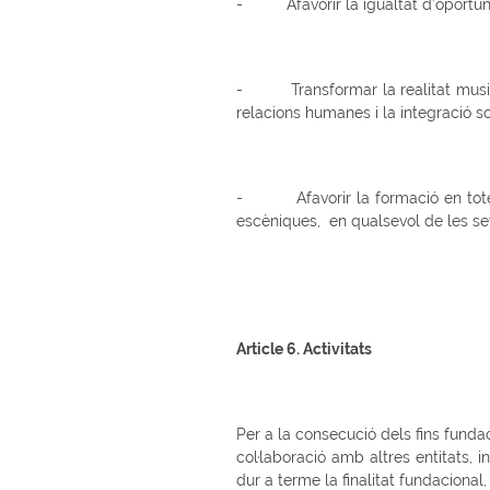
- Afavorir la igualtat d’oportunitat
- Transformar la realitat musical i
relacions humanes i la integració so
- Afavorir la formació en totes a
escèniques, en qualsevol de les se
Article 6. Activitats
Per a la consecució dels fins funda
col·laboració amb altres entitats, 
dur a terme la finalitat fundaciona