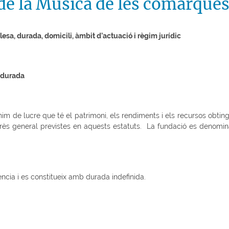
de la Música de les comarques
esa, durada, domicili, àmbit d’actuació i règim jurídic
i durada
nim de lucre que té el patrimoni, els rendiments i els recursos obti
d’interès general previstes en aquests estatuts. La fundació es d
cia i es constitueix amb durada indefinida.