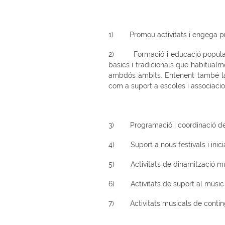
1) Promou activitats i engega pro
2) Formació i educació popular. F
basics i tradicionals que habitualm
ambdós àmbits. Entenent també la F
com a suport a escoles i associac
3) Programació i coordinació de 
4) Suport a nous festivals i inici
5) Activitats de dinamització musi
6) Activitats de suport al músic i
7) Activitats musicals de contingut