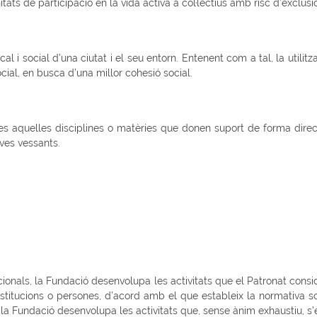
s de participació en la vida activa a col·lectius amb risc d’exclusió
 social d’una ciutat i el seu entorn. Entenent com a tal, la utilit
cial, en busca d’una millor cohesió social.
quelles disciplines o matèries que donen suport de forma directe 
ves vessants.
cionals, la Fundació desenvolupa les activitats que el Patronat cons
institucions o persones, d’acord amb el que estableix la normativa s
l, la Fundació desenvolupa les activitats que, sense ànim exhaustiu, 